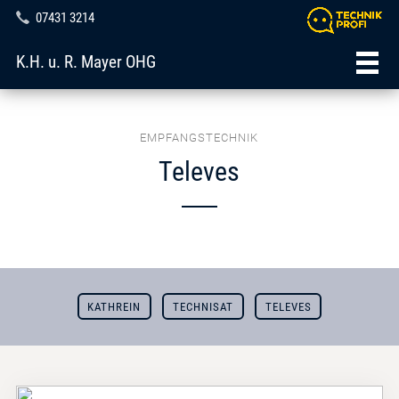
07431 3214
K.H. u. R. Mayer OHG
EMPFANGSTECHNIK
Televes
KATHREIN
TECHNISAT
TELEVES